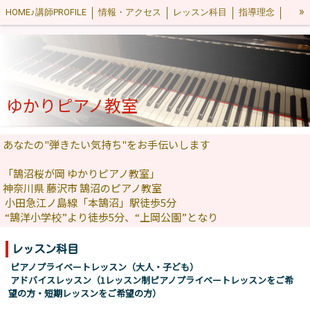
»
HOME♪講師PROFILE
情報・アクセス
レッスン科目
指導理念
料金案内
レベルの目安と曲集・教材
お試しレッスン・入会
Q&A
生徒・保護者の方専用
会則
🎼Blog レッスン室から
感染症対策
ゆかりピアノ教室
あなたの"弾きたい気持ち"をお手伝いします
「鵠沼桜が岡 ゆかりピアノ教室」
神奈川県 藤沢市 鵠沼のピアノ教室
小田急江ノ島線「本鵠沼」駅徒歩5分
“鵠洋小学校”より徒歩5分、“上岡公園”となり
レッスン科目
ピアノプライベートレッスン（大人・子ども）
アドバイスレッスン（1レッスン制ピアノプライベートレッスンをご希
望の方・短期レッスンをご希望の方）