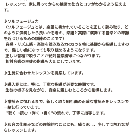
レッスンで、家に帰ってからの練習の仕方とコツがわかるよう伝えま
す。
♪ソルフェージュ力
（ソルフェージュとは、楽譜に書かれていることを正しく読み取り、ど
のように演奏したら良いかを考え、楽譜と実際に演奏する音楽との距離
を近づけるための訓練のことです）
音感・リズム感・楽譜を読み取る力の3つを柱に基礎から指導しますの
で、 難しい曲になっても取り組めるようになります。
正しい音程で歌うことが絶対音感獲得につながります。
相対音感の生徒の指導も大切にしています。
♪生徒に合わせたレッスンを提案しています。
♪導入期には、特に、丁寧な指導が必要な時期です。
生徒の様子を見ながら、音楽に親しむところから指導します。
♪譜読みに慣れるまで、新しく取り組む曲の正確な譜読みをレッスンで
一緒に行っています。
"聴く→読む→弾く→書く"の流れで、丁寧に指導します。
♪和音の仕組みなどの理論的なことにも、繰り返し、少しずつ触れなが
らレッスンします。