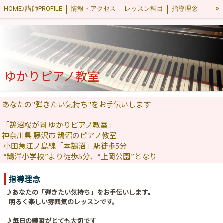
»
HOME♪講師PROFILE
情報・アクセス
レッスン科目
指導理念
料金案内
レベルの目安と曲集・教材
お試しレッスン・入会
Q&A
生徒・保護者の方専用
会則
🎼Blog レッスン室から
感染症対策
ゆかりピアノ教室
あなたの"弾きたい気持ち"をお手伝いします
「鵠沼桜が岡 ゆかりピアノ教室」
神奈川県 藤沢市 鵠沼のピアノ教室
小田急江ノ島線「本鵠沼」駅徒歩5分
“鵠洋小学校”より徒歩5分、“上岡公園”となり
指導理念
♪あなたの「弾きたい気持ち」をお手伝いします。
明るく楽しい雰囲気のレッスンです。
♪毎日の練習がとても大切です